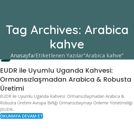
Tag Archives: Arabica
kahve
Anasayfa
Etiketlenen Yazılar"Arabica kahve"
KAHVE
07
EUDR ile Uyumlu Uganda Kahvesi:
KAS
Ormansızlaşmadan Arabica & Robusta
Üretimi
EUDR ile Uyumlu Uganda Kahvesi: Ormansızlaşmadan Arabica &
Robusta Üretimi Avrupa Birliği Ormansızlaşmayı Önleme Yönetmeliği
(EUDR...
OKUMAYA DEVAM ET