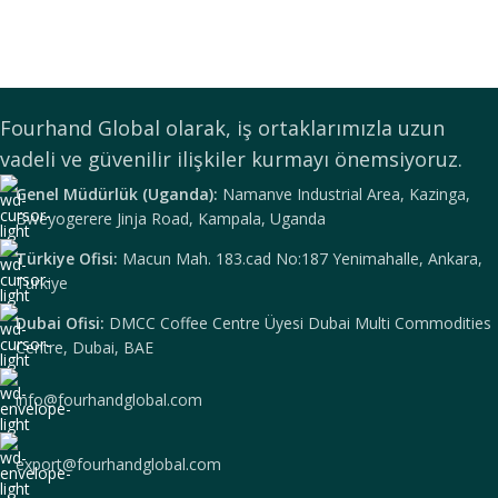
Fourhand Global olarak, iş ortaklarımızla uzun
vadeli ve güvenilir ilişkiler kurmayı önemsiyoruz.
Genel Müdürlük (Uganda):
Namanve Industrial Area, Kazinga,
Bweyogerere Jinja Road, Kampala, Uganda
Türkiye Ofisi:
Macun Mah. 183.cad No:187 Yenimahalle, Ankara,
Turkiye
Dubai Ofisi:
DMCC Coffee Centre Üyesi Dubai Multi Commodities
Centre, Dubai, BAE
info@fourhandglobal.com
export@fourhandglobal.com