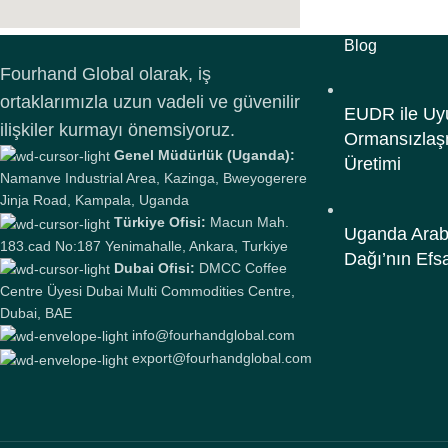
Blog
Fourhand Global olarak, iş
ortaklarımızla uzun vadeli ve güvenilir
EUDR ile Uy
ilişkiler kurmayı önemsiyoruz.
Ormansızlaş
Genel Müdürlük (Uganda):
Üretimi
Namanve Industrial Area, Kazinga, Bweyogerere
Jinja Road, Kampala, Uganda
Türkiye Ofisi:
Macun Mah.
Uganda Arabi
183.cad No:187 Yenimahalle, Ankara, Turkiye
Dağı’nın Efs
Dubai Ofisi:
DMCC Coffee
Centre Üyesi Dubai Multi Commodities Centre,
Dubai, BAE
info@fourhandglobal.com
export@fourhandglobal.com