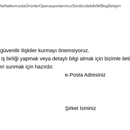
İletişim
fa
Hakkımızda
Ürünler
Operasyonlarımız
Sürdürülebilirlik
Blog
İletişim
Anasayfa
İletişim
güvenilir ilişkiler kurmayı önemsiyoruz.
ş birliği yapmak veya detaylı bilgi almak için bizimle ilet
ri sunmak için hazırdır.
e-Posta Adresiniz
Şirket İsminiz