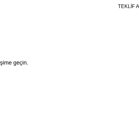
TEKLİF 
işime geçin.